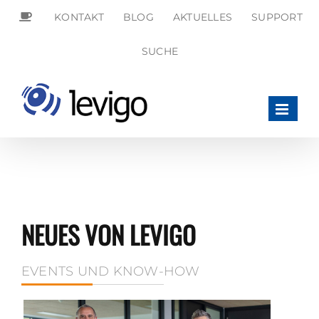
Zum
KONTAKT
BLOG
AKTUELLES
SUPPORT
Inhalt
springen
SEARCH
SUCHE
FOR:
Search Button
NEUES VON LEVIGO
EVENTS UND KNOW-HOW