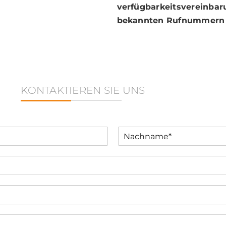
verfügbar­keits­­ver­einb
bekannten Ruf­nummern 
KONTAKTIEREN SIE UNS