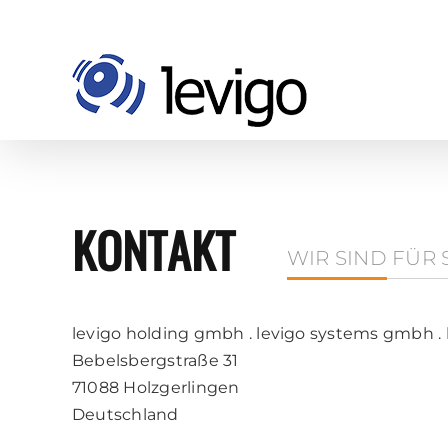
Zum
Inhalt
springen
KONTAKT
WIR SIND FÜR 
levigo holding gmbh . levigo systems gmbh .
Bebelsbergstraße 31
71088 Holzgerlingen
Deutschland