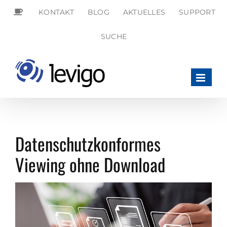
Zum
KONTAKT
BLOG
AKTUELLES
SUPPORT
Inhalt
springen
SEARCH
SUCHE
FOR:
Search Button
Datenschutzkonformes
Viewing ohne Download
Zeige
grösseres
Bild