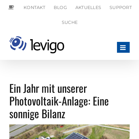
Zum
KONTAKT
BLOG
AKTUELLES
SUPPORT
Inhalt
springen
SEARCH
SUCHE
FOR:
Search Button
Ein Jahr mit unserer
Photovoltaik-Anlage: Eine
sonnige Bilanz
Zeige
grösseres