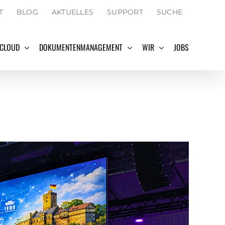
SEARCH
T
BLOG
AKTUELLES
SUPPORT
SUCHE
FOR:
Search Button
 CLOUD
DOKUMENTENMANAGEMENT
WIR
JOBS