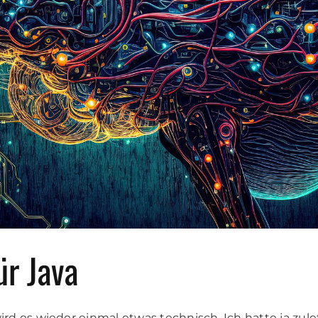
ür Java
d es wieder einmal etwas technisch. Ich hatte ja zule