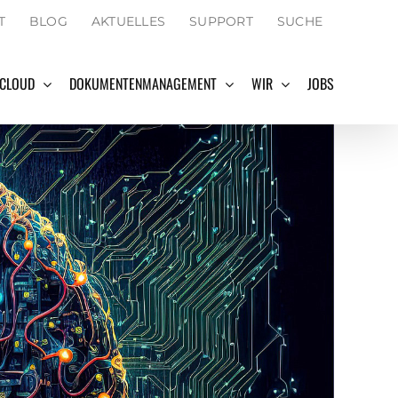
SEARCH
T
BLOG
AKTUELLES
SUPPORT
SUCHE
FOR:
Search Button
 CLOUD
DOKUMENTENMANAGEMENT
WIR
JOBS