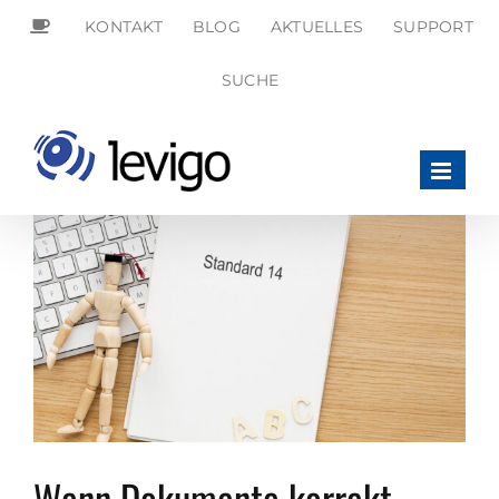
Zum
KONTAKT
BLOG
AKTUELLES
SUPPORT
Inhalt
springen
SEARCH
SUCHE
FOR:
Search Button
Wenn Dokumente korrekt