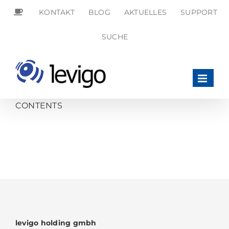
Zum
KONTAKT
BLOG
AKTUELLES
SUPPORT
Inhalt
springen
SEARCH
SUCHE
FOR:
Search Button
CONTENTS
levigo holding gmbh