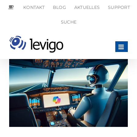
Zum
KONTAKT
BLOG
AKTUELLES
SUPPORT
Inhalt
springen
SEARCH
SUCHE
FOR:
Search Button