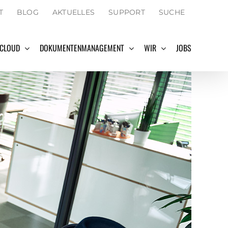
SEARCH
T
BLOG
AKTUELLES
SUPPORT
SUCHE
FOR:
Search Button
 CLOUD
DOKUMENTENMANAGEMENT
WIR
JOBS