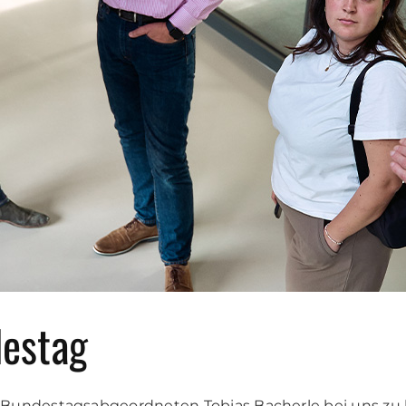
estag
Bundestagsabgeordneten Tobias Bacherle bei uns zu 