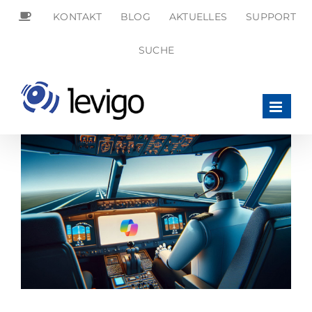
Zum
KONTAKT
BLOG
AKTUELLES
SUPPORT
Inhalt
springen
SEARCH
SUCHE
FOR:
Search Button