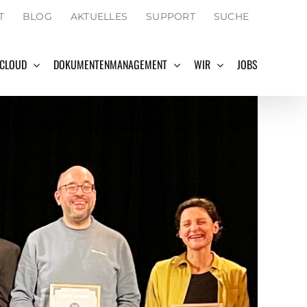
SEARCH
T
BLOG
AKTUELLES
SUPPORT
SUCHE
FOR:
Search Button
 CLOUD
DOKUMENTENMANAGEMENT
WIR
JOBS